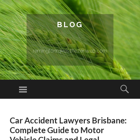
BLOG
remingtonrqkds.thezenweb.com
Menu
Sear
SKIP TO CONTENT
Car Accident Lawyers Brisbane:
Complete Guide to Motor
Vehicle Claims and Legal